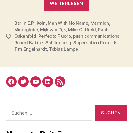
WEITERLESEN
2018
–
Berlin E.P.
,
Köln
,
Man With No Name
,
Der
Marmion
,
Microglobe
,
Mijk van Dijk
,
Mike Oldfield
,
Paul
Klub-
Oakenfold
,
Perfecto Fluoro
,
push communications
,
Schlagwörter
Klassiker
Robert Babicz
,
Schöneberg
,
Superstition Records
,
in
Tim Engelhardt
,
Tobias Lampe
neuen
Versionen“
Facebook
Twitter
YouTube
Linked
RSS
In
Suchen
nach: