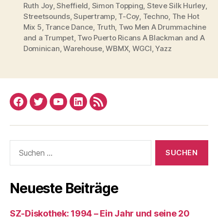
Ruth Joy
,
Sheffield
,
Simon Topping
,
Steve Silk Hurley
,
Streetsounds
,
Supertramp
,
T-Coy
,
Techno
,
The Hot
Mix 5
,
Trance Dance
,
Truth
,
Two Men A Drummachine
and a Trumpet
,
Two Puerto Ricans A Blackman and A
Dominican
,
Warehouse
,
WBMX
,
WGCI
,
Yazz
Facebook
Twitter
YouTube
Linked
RSS
In
Suchen
nach:
Neueste Beiträge
SZ-Diskothek: 1994 – Ein Jahr und seine 20