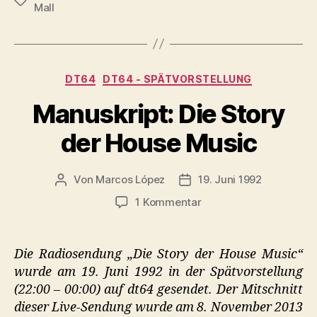
Schlagwörter
Mall
Kategorien
DT64
DT64 - SPÄTVORSTELLUNG
Manuskript: Die Story
der House Music
Von
Marcos López
19. Juni 1992
Beitragsautor
Veröffentlichungsdatum
zu
1 Kommentar
Manuskript:
Die
Story
Die Radiosendung „Die Story der House Music“
der
wurde am 19. Juni 1992 in der Spätvorstellung
House
(22:00 – 00:00) auf dt64 gesendet. Der Mitschnitt
Music
dieser Live-Sendung wurde am 8. November 2013