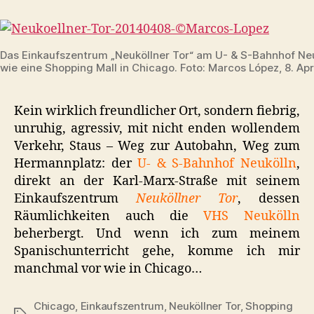
oder
Chicago!?
Das Einkaufszentrum „Neuköllner Tor“ am U- & S-Bahnhof Neu
wie eine Shopping Mall in Chicago. Foto: Marcos López, 8. Apr
Kein wirklich freundlicher Ort, sondern fiebrig,
unruhig, agressiv, mit nicht enden wollendem
Verkehr, Staus – Weg zur Autobahn, Weg zum
Hermannplatz: der
U- & S-Bahnhof Neukölln
,
direkt an der Karl-Marx-Straße mit seinem
Einkaufszentrum
Neuköllner Tor
, dessen
Räumlichkeiten auch die
VHS Neukölln
beherbergt. Und wenn ich zum meinem
Spanischunterricht gehe, komme ich mir
manchmal vor wie in Chicago…
Chicago
,
Einkaufszentrum
,
Neuköllner Tor
,
Shopping