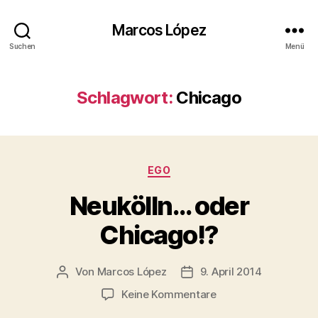
Marcos López
Suchen
Menü
Schlagwort:
Chicago
Kategorien
EGO
Neukölln… oder
Chicago!?
Von
Marcos López
9. April 2014
Beitragsautor
Veröffentlichungsdatum
zu
Keine Kommentare
Neukölln…