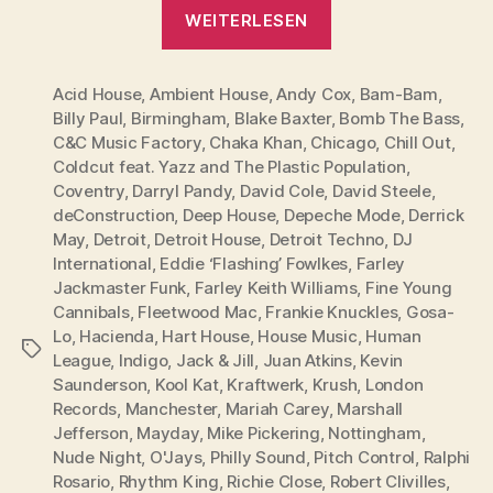
„Manuskript:
WEITERLESEN
Die
Story
Acid House
,
Ambient House
,
Andy Cox
der
,
Bam-Bam
,
Billy Paul
,
Birmingham
,
Blake Baxter
,
Bomb The Bass
,
House
C&C Music Factory
,
Chaka Khan
,
Chicago
,
Chill Out
,
Music“
Coldcut feat. Yazz and The Plastic Population
,
Coventry
,
Darryl Pandy
,
David Cole
,
David Steele
,
deConstruction
,
Deep House
,
Depeche Mode
,
Derrick
May
,
Detroit
,
Detroit House
,
Detroit Techno
,
DJ
International
,
Eddie ‘Flashing’ Fowlkes
,
Farley
Jackmaster Funk
,
Farley Keith Williams
,
Fine Young
Cannibals
,
Fleetwood Mac
,
Frankie Knuckles
,
Gosa-
Lo
,
Hacienda
,
Hart House
,
House Music
,
Human
Schlagwörter
League
,
Indigo
,
Jack & Jill
,
Juan Atkins
,
Kevin
Saunderson
,
Kool Kat
,
Kraftwerk
,
Krush
,
London
Records
,
Manchester
,
Mariah Carey
,
Marshall
Jefferson
,
Mayday
,
Mike Pickering
,
Nottingham
,
Nude Night
,
O'Jays
,
Philly Sound
,
Pitch Control
,
Ralphi
Rosario
,
Rhythm King
,
Richie Close
,
Robert Clivilles
,