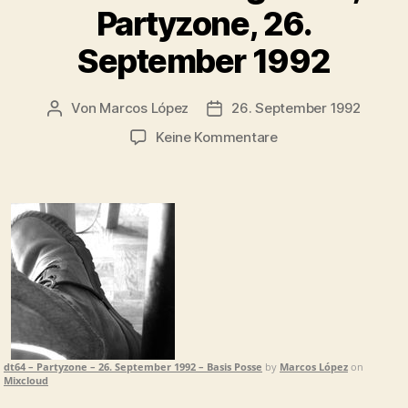
Partyzone, 26.
September 1992
Von
Marcos López
26. September 1992
Beitragsautor
Veröffentlichungsdatum
zu
Keine Kommentare
Radiosendung:
dt64,
Partyzone,
26.
September
1992
dt64 – Partyzone – 26. September 1992 – Basis Posse
by
Marcos López
on
Mixcloud