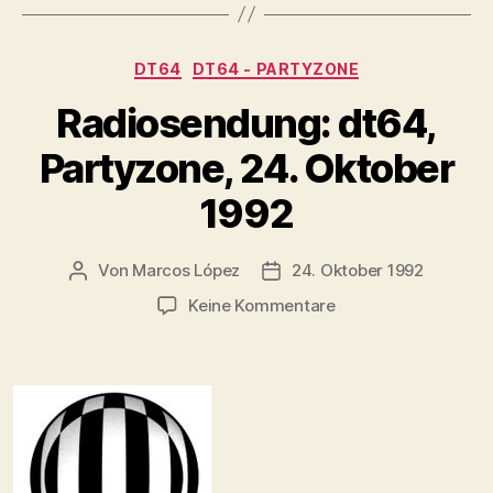
Kategorien
DT64
DT64 - PARTYZONE
Radiosendung: dt64,
Partyzone, 24. Oktober
1992
Von
Marcos López
24. Oktober 1992
Beitragsautor
Veröffentlichungsdatum
zu
Keine Kommentare
Radiosendung:
dt64,
Partyzone,
24.
Oktober
1992