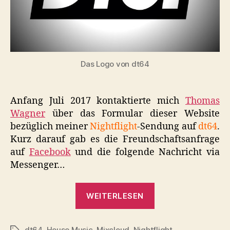
Das Logo von dt64
Anfang Juli 2017 kontaktierte mich
Thomas
Wagner
über das Formular dieser Website
bezüglich meiner
Nightflight
-Sendung auf
dt64
.
Kurz darauf gab es die Freundschaftsanfrage
auf
Facebook
und die folgende Nachricht via
Messenger…
„Radioshow:
WEITERLESEN
dt64,
Nightflight
dt64
,
House Music
,
Mixcloud
,
Nightflight