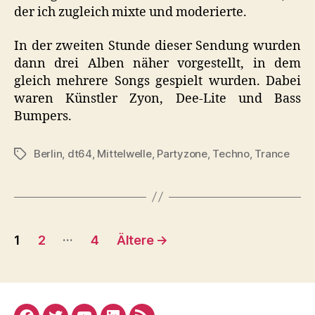
der ich zugleich mixte und moderierte.
In der zweiten Stunde dieser Sendung wurden
dann drei Alben näher vorgestellt, in dem
gleich mehrere Songs gespielt wurden. Dabei
waren Künstler Zyon, Dee-Lite und Bass
Bumpers.
Berlin
,
dt64
,
Mittelwelle
,
Partyzone
,
Techno
,
Trance
Schlagwörter
Seitennummerierung
…
1
2
4
Ältere
→
der
Beiträge