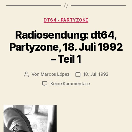
Kategorien
DT64 - PARTYZONE
Radiosendung: dt64,
Partyzone, 18. Juli 1992
– Teil 1
Von
Marcos López
18. Juli 1992
Beitragsautor
Veröffentlichungsdatum
zu
Keine Kommentare
Radiosendung:
dt64,
Partyzone,
18.
Juli
1992
–