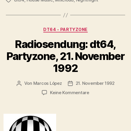
(X-
Schlagwörter
FILE
#
02
Kategorien
DT64 - PARTYZONE
–
Maerz
Radiosendung: dt64,
–
Partyzone, 21. November
April
1993)“
1992
Von
Marcos López
21. November 1992
Beitragsautor
Veröffentlichungsdatum
zu
Keine Kommentare
Radiosendung:
dt64,
Partyzone,
21.
November
1992