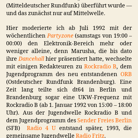
(Mitteldeutscher Rundfunk) überführt wurde —
und das zunächst nur auf Mittelwelle.
Hier moderierte ich ab Juli 1992 mit der
wöchentlichen
Partyzone
(samstags von 19:00 –
00:00) den Elektronik-Bereich mehr oder
weniger alleine, denn Marusha, die bis dato
ihre
Dancehall
hier präsentiert hatte, wechselte
mit einigen Redakteuren zu
Rockradio B
, dem
Jugendprogramm des neu entstandenen
ORB
(Ostdeutscher Rundfunk Brandenburg). Eine
Zeit lang teilte sich dt64 in Berlin und
Brandenburg sogar eine UKW-Frequenz mit
Rockradio B (ab 1. Januar 1992 von 15:00 – 18:00
Uhr). Aus der Jugendwelle Rockradio B und
dem Jugendprogramm des
Sender Freies Berlin
(SFB)
Radio 4 U
entstand später, 1993, die
gemeinsame Jugendwelle
Radio Fritz
.