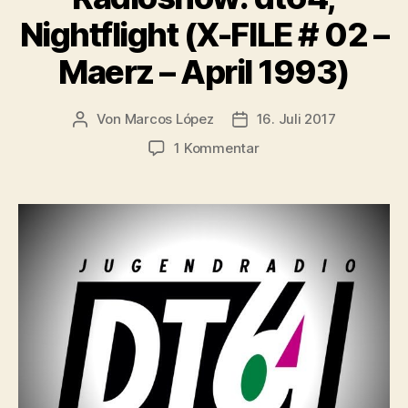
Nightflight (X-FILE # 02 –
Maerz – April 1993)
Von
Marcos López
16. Juli 2017
Beitragsautor
Veröffentlichungsdatum
zu
1 Kommentar
Radioshow:
dt64,
Nightflight
(X-
FILE
#
02
–
Maerz
–
April
1993)