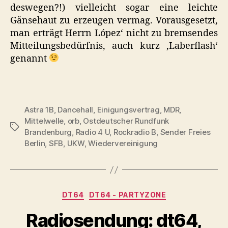
deswegen?!) vielleicht sogar eine leichte
Gänsehaut zu erzeugen vermag. Vorausgesetzt,
man erträgt Herrn López‘ nicht zu bremsendes
Mitteilungsbedürfnis, auch kurz ‚Laberflash‘
genannt
Astra 1B
,
Dancehall
,
Einigungsvertrag
,
MDR
,
Mittelwelle
,
orb
,
Ostdeutscher Rundfunk
Schlagwörter
Brandenburg
,
Radio 4 U
,
Rockradio B
,
Sender Freies
Berlin
,
SFB
,
UKW
,
Wiedervereinigung
Kategorien
DT64
DT64 - PARTYZONE
Radiosendung: dt64,