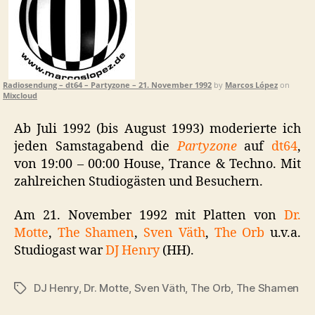
Radiosendung – dt64 – Partyzone – 21. November 1992
by
Marcos López
on
Mixcloud
Ab Juli 1992 (bis August 1993) moderierte ich
jeden Samstagabend die
Partyzone
auf
dt64
,
von 19:00 – 00:00 House, Trance & Techno. Mit
zahlreichen Studiogästen und Besuchern.
Am 21. November 1992 mit Platten von
Dr.
Motte
,
The Shamen
,
Sven Väth
,
The Orb
u.v.a.
Studiogast war
DJ Henry
(HH).
DJ Henry
,
Dr. Motte
,
Sven Väth
,
The Orb
,
The Shamen
Schlagwörter