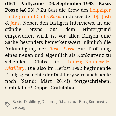
dt64 – Partyzone – 26. September 1992 – Basis
Posse
[46:58] // Zu Gast die Crew des
Leipziger
Underground Clubs
Basis
inklusive der
DJs Josh
&
Jens
. Neben den lustigen Interviews, in die
ständig etwas aus dem Hintergrund
eingeworfen wird, ist vor allen Dingen eine
Sache besonders bemerkenswert, nämlich die
Ankündigung der
Basis Posse
zur Eröffnung
eines neuen und eigentlich als Konkurrenz zu
sehenden Clubs in
Leipzig-Konnewitz
:
Distillery
. Die also im Herbst 1992 beginnende
Erfolgsgeschichte der Distillery wird auch heute
noch (Stand: März 2014!) fortgeschrieben.
Gratulation! Doppel-Gratulation.
Basis
,
Distillery
,
DJ Jens
,
DJ Joshua
,
Fips
,
Konnewitz
,
Schlagwörter
Leipzig