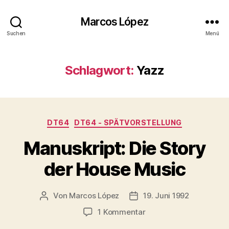
Marcos López
Suchen
Menü
Schlagwort:
Yazz
Kategorien
DT64
DT64 - SPÄTVORSTELLUNG
Manuskript: Die Story
der House Music
Von
Marcos López
19. Juni 1992
Beitragsautor
Veröffentlichungsdatum
zu
1 Kommentar
Manuskript: