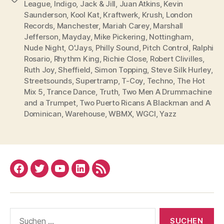
League
,
Indigo
,
Jack & Jill
,
Juan Atkins
,
Kevin
Saunderson
,
Kool Kat
,
Kraftwerk
,
Krush
,
London
Records
,
Manchester
,
Mariah Carey
,
Marshall
Jefferson
,
Mayday
,
Mike Pickering
,
Nottingham
,
Nude Night
,
O'Jays
,
Philly Sound
,
Pitch Control
,
Ralphi
Rosario
,
Rhythm King
,
Richie Close
,
Robert Clivilles
,
Ruth Joy
,
Sheffield
,
Simon Topping
,
Steve Silk Hurley
,
Streetsounds
,
Supertramp
,
T-Coy
,
Techno
,
The Hot
Mix 5
,
Trance Dance
,
Truth
,
Two Men A Drummachine
and a Trumpet
,
Two Puerto Ricans A Blackman and A
Dominican
,
Warehouse
,
WBMX
,
WGCI
,
Yazz
Facebook
Twitter
YouTube
Linked
RSS
In
Suchen
nach: