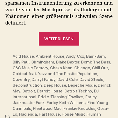
sparsamen Instrumentierung zu erkennen und
wurde von der Musikpresse als Underground-
Phänomen einer größtenteils schwulen Szene
definiert.
„Manuskript:
WEITERLESEN
Die
Story
Acid House
,
Ambient House
,
Andy Cox
der
,
Bam-Bam
,
Billy Paul
,
Birmingham
,
Blake Baxter
,
Bomb The Bass
,
House
C&C Music Factory
,
Chaka Khan
,
Chicago
,
Chill Out
,
Music“
Coldcut feat. Yazz and The Plastic Population
,
Coventry
,
Darryl Pandy
,
David Cole
,
David Steele
,
deConstruction
,
Deep House
,
Depeche Mode
,
Derrick
May
,
Detroit
,
Detroit House
,
Detroit Techno
,
DJ
International
,
Eddie ‘Flashing’ Fowlkes
,
Farley
Jackmaster Funk
,
Farley Keith Williams
,
Fine Young
Cannibals
,
Fleetwood Mac
,
Frankie Knuckles
,
Gosa-
Lo
,
Hacienda
,
Hart House
,
House Music
,
Human
Schlagwörter