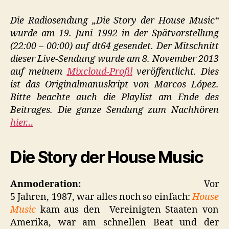
Die
Story
Die Radiosendung „Die Story der House Music“
der
wurde am 19. Juni 1992 in der Spätvorstellung
House
(22:00 – 00:00) auf dt64 gesendet. Der Mitschnitt
Music
dieser Live-Sendung wurde am 8. November 2013
auf meinem
Mixcloud-Profil
veröffentlicht. Dies
ist das Originalmanuskript von Marcos López.
Bitte beachte auch die Playlist am Ende des
Beitrages. Die ganze Sendung zum Nachhören
hier…
Die Story der House Music
Anmoderation:
Vor
5 Jahren, 1987, war alles noch so einfach:
House
Music
kam aus den Vereinigten Staaten von
Amerika, war am schnellen Beat und der