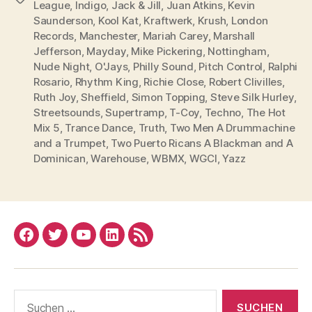
League
,
Indigo
,
Jack & Jill
,
Juan Atkins
,
Kevin
Saunderson
,
Kool Kat
,
Kraftwerk
,
Krush
,
London
Records
,
Manchester
,
Mariah Carey
,
Marshall
Jefferson
,
Mayday
,
Mike Pickering
,
Nottingham
,
Nude Night
,
O'Jays
,
Philly Sound
,
Pitch Control
,
Ralphi
Rosario
,
Rhythm King
,
Richie Close
,
Robert Clivilles
,
Ruth Joy
,
Sheffield
,
Simon Topping
,
Steve Silk Hurley
,
Streetsounds
,
Supertramp
,
T-Coy
,
Techno
,
The Hot
Mix 5
,
Trance Dance
,
Truth
,
Two Men A Drummachine
and a Trumpet
,
Two Puerto Ricans A Blackman and A
Dominican
,
Warehouse
,
WBMX
,
WGCI
,
Yazz
Facebook
Twitter
YouTube
Linked
RSS
In
Suchen
nach: