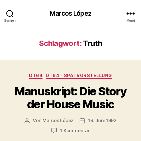
Marcos López
Suchen
Menü
Schlagwort:
Truth
Kategorien
DT64
DT64 - SPÄTVORSTELLUNG
Manuskript: Die Story
der House Music
Von
Marcos López
19. Juni 1992
Beitragsautor
Veröffentlichungsdatum
zu
1 Kommentar
Manuskript: