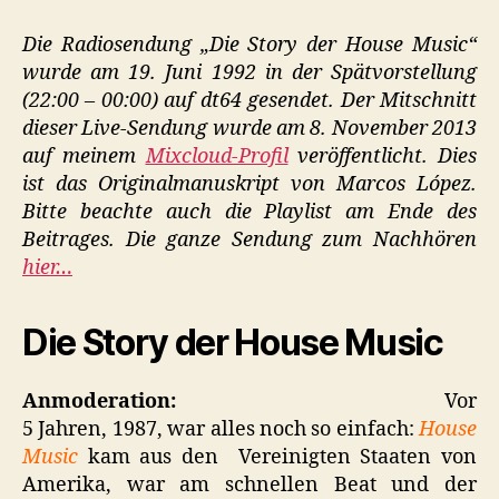
Die
Story
Die Radiosendung „Die Story der House Music“
der
wurde am 19. Juni 1992 in der Spätvorstellung
House
(22:00 – 00:00) auf dt64 gesendet. Der Mitschnitt
Music
dieser Live-Sendung wurde am 8. November 2013
auf meinem
Mixcloud-Profil
veröffentlicht. Dies
ist das Originalmanuskript von Marcos López.
Bitte beachte auch die Playlist am Ende des
Beitrages. Die ganze Sendung zum Nachhören
hier…
Die Story der House Music
Anmoderation:
Vor
5 Jahren, 1987, war alles noch so einfach:
House
Music
kam aus den Vereinigten Staaten von
Amerika, war am schnellen Beat und der