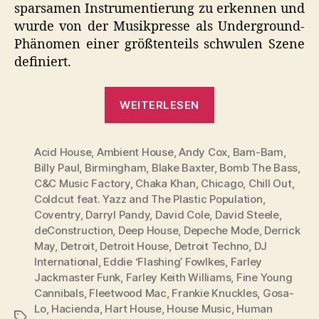
sparsamen Instrumentierung zu erkennen und
wurde von der Musikpresse als Underground-
Phänomen einer größtenteils schwulen Szene
definiert.
„Manuskript:
WEITERLESEN
Die
Story
Acid House
,
Ambient House
,
Andy Cox
der
,
Bam-Bam
,
Billy Paul
,
Birmingham
,
Blake Baxter
,
Bomb The Bass
,
House
C&C Music Factory
,
Chaka Khan
,
Chicago
,
Chill Out
,
Music“
Coldcut feat. Yazz and The Plastic Population
,
Coventry
,
Darryl Pandy
,
David Cole
,
David Steele
,
deConstruction
,
Deep House
,
Depeche Mode
,
Derrick
May
,
Detroit
,
Detroit House
,
Detroit Techno
,
DJ
International
,
Eddie ‘Flashing’ Fowlkes
,
Farley
Jackmaster Funk
,
Farley Keith Williams
,
Fine Young
Cannibals
,
Fleetwood Mac
,
Frankie Knuckles
,
Gosa-
Lo
,
Hacienda
,
Hart House
,
House Music
,
Human
Schlagwörter