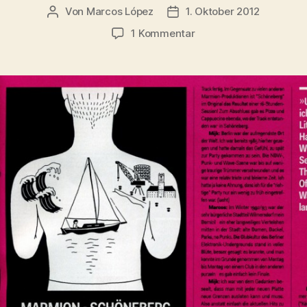
Von
Marcos López
1. Oktober 2012
Beitragsautor
Veröffentlichungsdatum
zu
1 Kommentar
DE_BUG
09.2012:
Marmion
–
Schöneberg.
Geschichte
eines
Tracks,
Seite
97