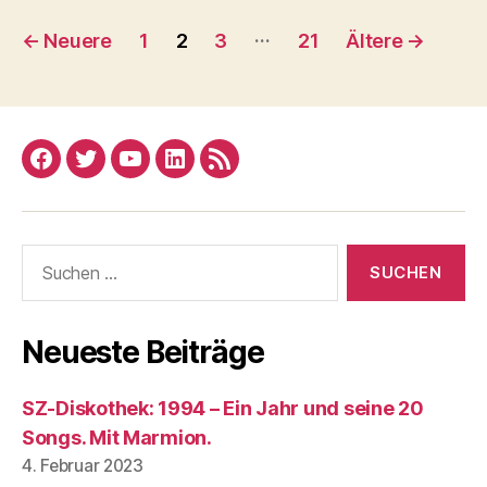
Seitennummerierung
…
←
Neuere
1
2
3
21
Ältere
→
der
Beiträge
Facebook
Twitter
YouTube
Linked
RSS
In
Suchen
nach:
Neueste Beiträge
SZ-Diskothek: 1994 – Ein Jahr und seine 20
Songs. Mit Marmion.
4. Februar 2023