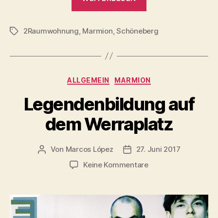
Marmion
2Raumwohnung
2Raumwohnung
,
Marmion
,
Schöneberg
zum
Schlagwörter
Song
„1993“
inspirierte“
Kategorien
ALLGEMEIN
MARMION
Legendenbildung auf
dem Werraplatz
Von
Marcos López
27. Juni 2017
Beitragsautor
Veröffentlichungsdatum
zu
Keine Kommentare
Legendenbildung
auf
dem
Werraplatz