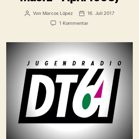
Von
Marcos López
16. Juli 2017
Beitragsautor
Veröffentlichungsdatum
zu
1 Kommentar
Radioshow:
dt64,
Nightflight
(X-
FILE
#
02
–
Maerz
–
April
1993)