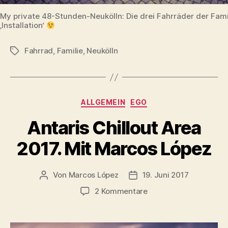
My private 48-Stunden-Neukölln: Die drei Fahrräder der Famil
‚Installation‘
Fahrrad
,
Familie
,
Neukölln
Schlagwörter
Kategorien
ALLGEMEIN
EGO
Antaris Chillout Area
2017. Mit Marcos López
Von
Marcos López
19. Juni 2017
Beitragsautor
Veröffentlichungsdatum
zu
2 Kommentare
Antaris
Chillout
Area