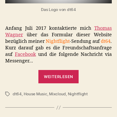
Das Logo von dt64
Anfang Juli 2017 kontaktierte mich
Thomas
Wagner
über das Formular dieser Website
bezüglich meiner
Nightflight
-Sendung auf
dt64
.
Kurz darauf gab es die Freundschaftsanfrage
auf
Facebook
und die folgende Nachricht via
Messenger…
„Radioshow:
WEITERLESEN
dt64,
Nightflight
dt64
,
House Music
,
Mixcloud
,
Nightflight
(X-
Schlagwörter
FILE
#
02