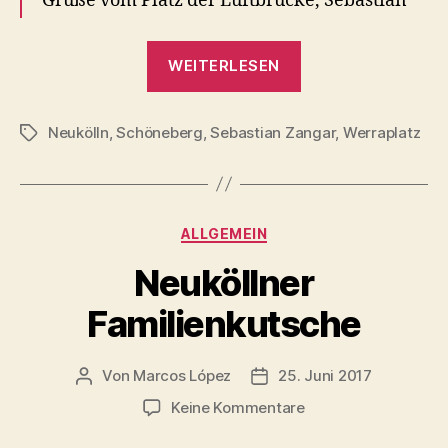
Grüße vom Platz der Luftbrücke, Sebastian
„Legendenbildu
WEITERLESEN
auf
dem
Neukölln
,
Schöneberg
,
Sebastian Zangar
Werraplatz“
,
Werraplatz
Schlagwörter
Kategorien
ALLGEMEIN
Neuköllner
Familienkutsche
Von
Marcos López
25. Juni 2017
Beitragsautor
Veröffentlichungsdatum
zu
Keine Kommentare
Neuköllner