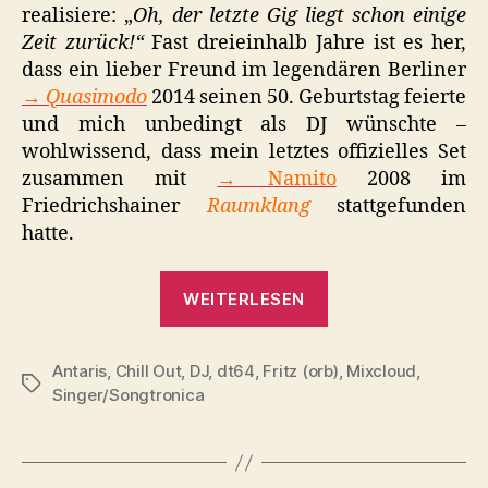
realisiere: „
Oh, der letzte Gig liegt schon einige
Zeit zurück!“
Fast dreieinhalb Jahre ist es her,
dass ein lieber Freund im legendären Berliner
→ Quasimodo
2014 seinen 50. Geburtstag feierte
und mich unbedingt als DJ wünschte –
wohlwissend, dass mein letztes offizielles Set
zusammen mit
→ Namito
2008 im
Friedrichshainer
Raumklang
stattgefunden
hatte.
„Antaris
WEITERLESEN
Chillout
Area
Antaris
,
Chill Out
,
DJ
,
dt64
,
Fritz (orb)
2017.
,
Mixcloud
,
Schlagwörter
Singer/Songtronica
Mit
Marcos
López“