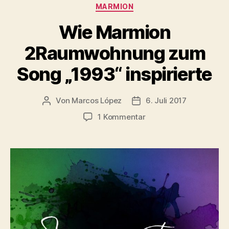
Kategorien
MARMION
–
Maerz
Wie Marmion
–
2Raumwohnung zum
April
1993)“
Song „1993“ inspirierte
Von
Marcos López
6. Juli 2017
Beitragsautor
Veröffentlichungsdatum
zu
1 Kommentar
Wie
Marmion
2Raumwohnung
zum
Song
„1993“
inspirierte