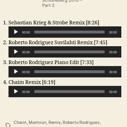
Schöneberg 2010 –
Part 2
A
Sebastian Krieg & Strobe Remix [8:26]
u
00:00
00:00
d
A
Roberto Rodriguez Suvilahti Remix [7:45]
i
u
o
00:00
00:00
d
-
A
Roberto Rodriguez Piano Edit [7:33]
i
P
u
o
l
00:00
00:00
d
-
a
A
Chaim Remix [6:19]
i
P
y
u
o
l
00:00
e
00:00
d
-
a
r
i
P
y
o
l
e
-
a
r
Chaim
,
Marmion
,
Remix
,
Roberto Rodriguez
,
P
y
Schlagwörter