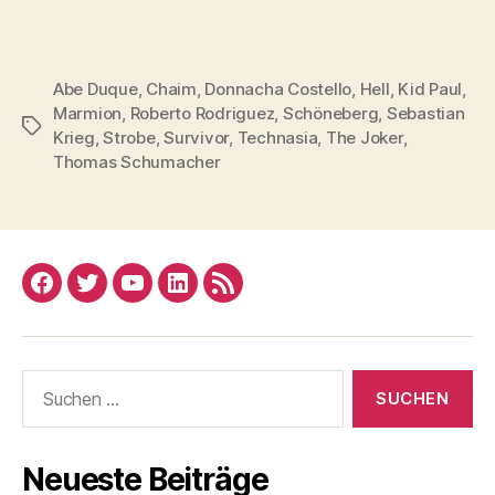
i
P
y
o
l
e
-
a
r
Abe Duque
,
Chaim
,
Donnacha Costello
,
Hell
,
Kid Paul
,
P
y
Marmion
,
Roberto Rodriguez
,
Schöneberg
,
Sebastian
l
Schlagwörter
e
Krieg
,
Strobe
,
Survivor
,
Technasia
,
The Joker
,
a
r
Thomas Schumacher
y
e
r
Facebook
Twitter
YouTube
Linked
RSS
In
Suchen
nach:
Neueste Beiträge