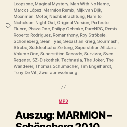
seine
Loopzone
,
Magical Mystery
,
Man With No Name
,
20
Marcos López
,
Marmion Remix
,
Mijk van Dijk
,
Moonman
,
Motor
,
Nachbetrachtung
,
Songs.
Namito
,
Nicholson
,
Night Out
,
Original Version
,
Perfecto
Mit
Schlagwörter
Fluoro
,
Phaze One
,
Philipp Oehmke
,
PureNRG
,
Remix
,
Marmion.“
Roberto Rodriguez
,
Romanthony
,
Roy Ströbele
,
Schöneberg
,
Sean Tyas
,
Sebastian Krieg
,
Sourmash
,
Strobe
,
Süddeutsche Zeitung
,
Superstition Allstars
Volume One
,
Superstition Records
,
Survivor
,
Sven
Regener
,
SZ-Diskothek
,
Technasia
,
The Joker
,
The
Wanderer
,
Thomas Schumacher
,
Tim Engelhardt
,
Tony De Vit
,
Zweiraumwohnung
Kategorien
MP3
Auszug: MARMION –
Schöneberg 2010 —