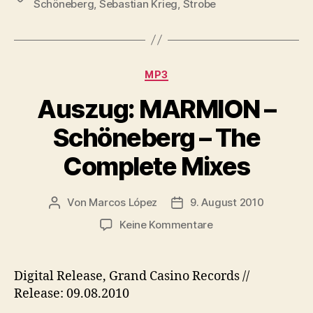
Schöneberg
,
Sebastian Krieg
,
Strobe
l
e
a
r
y
e
Kategorien
MP3
r
Auszug: MARMION –
Schöneberg – The
Complete Mixes
Von
Marcos López
9. August 2010
Beitragsautor
Veröffentlichungsdatum
zu
Keine Kommentare
Auszug:
MARMION
–
Digital Release, Grand Casino Records //
Schöneberg
Release: 09.08.2010
–