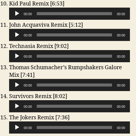
a
r
A
Kid Paul Remix [6:53]
i
P
y
u
o
l
00:00
e
00:00
d
-
a
r
A
John Acquaviva Remix [5:12]
i
P
y
u
o
l
00:00
e
00:00
d
-
a
r
A
Technasia Remix [9:02]
i
P
y
u
o
l
00:00
e
00:00
d
-
a
r
Thomas Schumacher’s Rumpshakers Galore
i
P
y
A
Mix [7:41]
o
l
e
u
-
a
00:00
r
00:00
d
P
y
A
Survivors Remix [8:02]
i
l
e
u
o
a
00:00
r
00:00
d
-
y
A
The Jokers Remix [7:36]
i
P
e
u
o
l
00:00
r
00:00
d
-
a