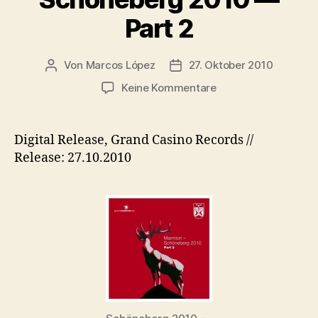
Part 2
Von
Marcos López
27. Oktober 2010
Beitragsautor
Veröffentlichungsdatum
zu
Keine Kommentare
Auszug:
MARMION
–
Digital Release, Grand Casino Records //
Schöneberg
Release: 27.10.2010
2010
—
Part
2