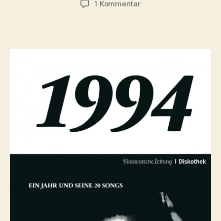
zu
1 Kommentar
SZ-
Diskothek:
1994
–
Ein
Jahr
und
seine
20
Songs.
Mit
Marmion.