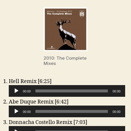
The
Complete
Mixes
2010: The Complete
Mixes
A
Hell Remix [6:25]
u
00:00
00:00
d
A
Abe Duque Remix [6:42]
i
u
o
00:00
00:00
d
-
A
Donnacha Costello Remix [7:03]
i
P
u
o