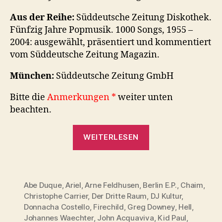
Aus der Reihe:
Süddeutsche Zeitung Diskothek.
Fünfzig Jahre Popmusik. 1000 Songs, 1955 –
2004: ausgewählt, präsentiert und kommentiert
vom Süddeutsche Zeitung Magazin.
München:
Süddeutsche Zeitung GmbH
Bitte die
Anmerkungen *
weiter unten
beachten.
„SZ-
WEITERLESEN
Diskothek:
1994
–
Ein
Abe Duque
,
Ariel
,
Arne Feldhusen
,
Berlin E.P.
,
Chaim
,
Christophe Carrier
,
Der Dritte Raum
,
DJ Kultur
,
Jahr
Donnacha Costello
,
Firechild
,
Greg Downey
,
Hell
,
und
Johannes Waechter
,
John Acquaviva
,
Kid Paul
,