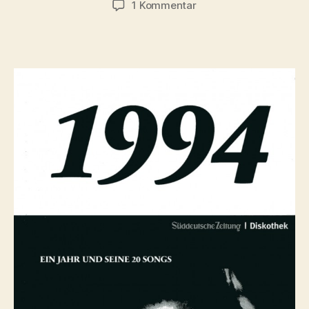
zu
1 Kommentar
SZ-
Diskothek:
1994
–
Ein
Jahr
und
seine
20
Songs.
Mit
Marmion.