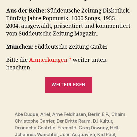
Aus der Reihe:
Süddeutsche Zeitung Diskothek.
Fünfzig Jahre Popmusik. 1000 Songs, 1955 –
2004: ausgewählt, präsentiert und kommentiert
vom Süddeutsche Zeitung Magazin.
München:
Süddeutsche Zeitung GmbH
Bitte die
Anmerkungen *
weiter unten
beachten.
„SZ-
WEITERLESEN
Diskothek:
1994
–
Ein
Abe Duque
,
Ariel
,
Arne Feldhusen
,
Berlin E.P.
,
Chaim
,
Christophe Carrier
,
Der Dritte Raum
,
DJ Kultur
,
Jahr
Donnacha Costello
,
Firechild
,
Greg Downey
,
Hell
,
und
Johannes Waechter
,
John Acquaviva
,
Kid Paul
,