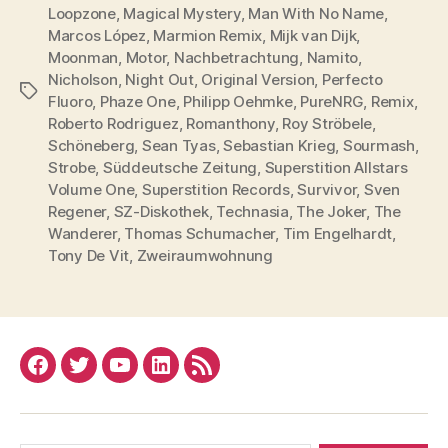
seine
Loopzone
,
Magical Mystery
,
Man With No Name
,
20
Marcos López
,
Marmion Remix
,
Mijk van Dijk
,
Moonman
,
Motor
,
Nachbetrachtung
,
Songs.
Namito
,
Nicholson
,
Night Out
,
Original Version
,
Perfecto
Mit
Schlagwörter
Fluoro
,
Phaze One
,
Philipp Oehmke
,
PureNRG
,
Remix
,
Marmion.“
Roberto Rodriguez
,
Romanthony
,
Roy Ströbele
,
Schöneberg
,
Sean Tyas
,
Sebastian Krieg
,
Sourmash
,
Strobe
,
Süddeutsche Zeitung
,
Superstition Allstars
Volume One
,
Superstition Records
,
Survivor
,
Sven
Regener
,
SZ-Diskothek
,
Technasia
,
The Joker
,
The
Wanderer
,
Thomas Schumacher
,
Tim Engelhardt
,
Tony De Vit
,
Zweiraumwohnung
Facebook
Twitter
YouTube
Linked
RSS
In