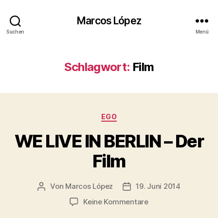
Marcos López
Suchen
Menü
Schlagwort:
Film
Kategorien
EGO
WE LIVE IN BERLIN – Der
Film
Von
Marcos López
19. Juni 2014
Beitragsautor
Veröffentlichungsdatum
zu
Keine Kommentare
WE