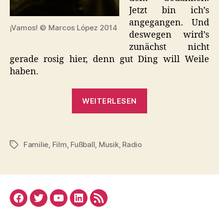
Jetzt bin ich’s
angegangen. Und
¡Vamos! © Marcos López 2014
deswegen wird’s
zunächst nicht
gerade rosig hier, denn gut Ding will Weile
haben.
„¡Vamos!“
WEITERLESEN
Familie
,
Film
,
Fußball
,
Musik
,
Radio
Schlagwörter
Facebook
Twitter
YouTube
Linked
RSS
In