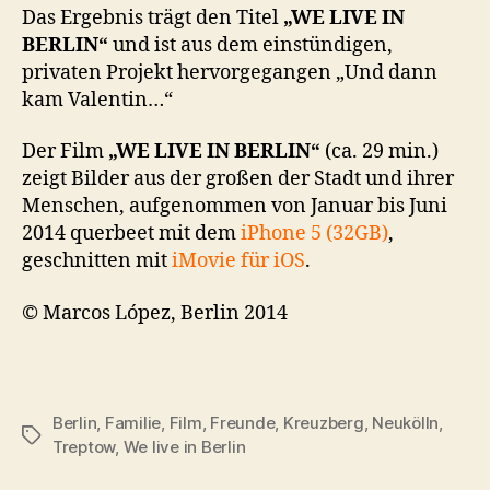
Das Ergebnis trägt den Titel
„WE LIVE IN
BERLIN“
und ist aus dem einstündigen,
privaten Projekt hervorgegangen „Und dann
kam Valentin…“
Der Film
„WE LIVE IN BERLIN“
(ca. 29 min.)
zeigt Bilder aus der großen der Stadt und ihrer
Menschen, aufgenommen von Januar bis Juni
2014 querbeet mit dem
iPhone 5 (32GB)
,
geschnitten mit
iMovie für iOS
.
© Marcos López, Berlin 2014
Berlin
,
Familie
,
Film
,
Freunde
,
Kreuzberg
,
Neukölln
,
Schlagwörter
Treptow
,
We live in Berlin