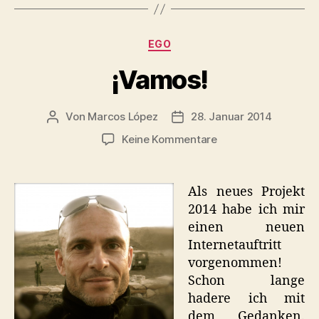
Kategorien
EGO
¡Vamos!
Von
Marcos López
28. Januar 2014
Beitragsautor
Veröffentlichungsdatum
zu
Keine Kommentare
¡Vamos!
Als neues Projekt
2014 habe ich mir
einen neuen
Internetauftritt
vorgenommen!
Schon lange
hadere ich mit
dem Gedanken.