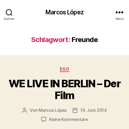
Marcos López
Suchen
Menü
Schlagwort:
Freunde
Kategorien
EGO
WE LIVE IN BERLIN – Der
Film
Von
Marcos López
19. Juni 2014
Beitragsautor
Veröffentlichungsdatum
zu
Keine Kommentare
WE