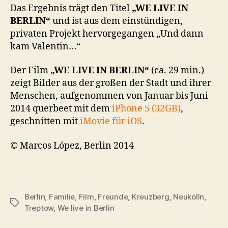
Das Ergebnis trägt den Titel
„WE LIVE IN
BERLIN“
und ist aus dem einstündigen,
privaten Projekt hervorgegangen „Und dann
kam Valentin…“
Der Film
„WE LIVE IN BERLIN“
(ca. 29 min.)
zeigt Bilder aus der großen der Stadt und ihrer
Menschen, aufgenommen von Januar bis Juni
2014 querbeet mit dem
iPhone 5 (32GB)
,
geschnitten mit
iMovie für iOS
.
© Marcos López, Berlin 2014
Berlin
,
Familie
,
Film
,
Freunde
,
Kreuzberg
,
Neukölln
,
Schlagwörter
Treptow
,
We live in Berlin