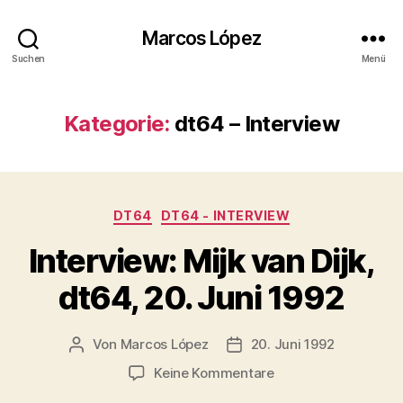
Marcos López
Suchen
Menü
Kategorie:
dt64 – Interview
Kategorien
DT64
DT64 - INTERVIEW
Interview: Mijk van Dijk,
dt64, 20. Juni 1992
Von
Marcos López
20. Juni 1992
Beitragsautor
Veröffentlichungsdatum
zu
Keine Kommentare
Interview: