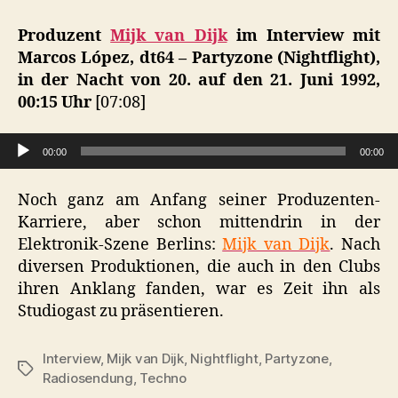
Mijk
van
Produzent
Mijk van Dijk
im Interview mit
Dijk,
Marcos López, dt64 – Partyzone (Nightflight),
dt64,
in der Nacht von 20. auf den 21. Juni 1992,
20.
00:15 Uhr
[07:08]
Juni
1992
Audio-Player
00:00
00:00
Noch ganz am Anfang seiner Produzenten-
Karriere, aber schon mittendrin in der
Elektronik-Szene Berlins:
Mijk van Dijk
. Nach
diversen Produktionen, die auch in den Clubs
ihren Anklang fanden, war es Zeit ihn als
Studiogast zu präsentieren.
Interview
,
Mijk van Dijk
,
Nightflight
,
Partyzone
,
Schlagwörter
Radiosendung
,
Techno