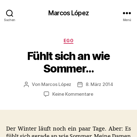
Marcos López
Suchen
Menü
Kategorien
EGO
Fühlt sich an wie
Sommer…
Von
Marcos López
8. März 2014
Beitragsautor
Veröffentlichungsdatum
zu
Keine Kommentare
Fühlt
sich
an
wie
Sommer…
Der Winter läuft noch ein paar Tage. Aber: Es
fühlt sich gerade an wie Sommer. Meine Damen