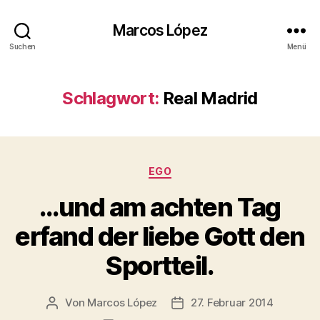
Marcos López
Suchen
Menü
Schlagwort:
Real Madrid
Kategorien
EGO
…und am achten Tag
erfand der liebe Gott den
Sportteil.
Von
Marcos López
27. Februar 2014
Beitragsautor
Veröffentlichungsdatum