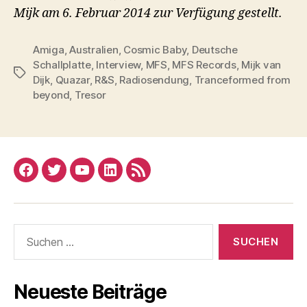
Mijk am 6. Februar 2014 zur Verfügung gestellt.
Amiga
,
Australien
,
Cosmic Baby
,
Deutsche
Schallplatte
,
Interview
,
MFS
,
MFS Records
,
Mijk van
Schlagwörter
Dijk
,
Quazar
,
R&S
,
Radiosendung
,
Tranceformed from
beyond
,
Tresor
Facebook
Twitter
YouTube
Linked
RSS
In
Suchen
nach:
Neueste Beiträge