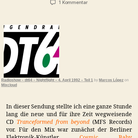
zu
1 Kommentar
Radiosendung:
dt64,
Nightflight,
4.
April
1992
–
Teil
1
Radioshow – dt64 – Nightflight – 4. April 1992 – Teil 1
by
Marcos López
on
Mixcloud
In dieser Sendung stellte ich eine ganze Stunde
lang die neue und für ihre Zeit wegweisende
CD
Tranceformed from beyond
(MFS Records)
vor. Für den Mix war zunächst der Berliner
Elektronik-Künstler
Cosmic Baby