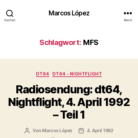
Marcos López
Suchen
Menü
Schlagwort:
MFS
Kategorien
DT64
DT64 - NIGHTFLIGHT
Radiosendung: dt64,
Nightflight, 4. April 1992
– Teil 1
Von
Marcos López
4. April 1992
Beitragsautor
Veröffentlichungsdatum