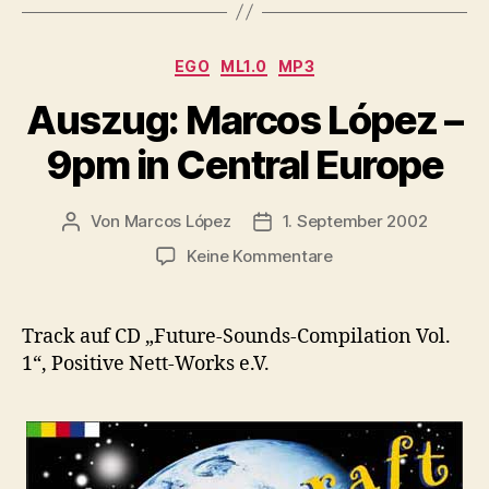
1“
Kategorien
EGO
ML1.0
MP3
Auszug: Marcos López –
9pm in Central Europe
Von
Marcos López
1. September 2002
Beitragsautor
Veröffentlichungsdatum
zu
Keine Kommentare
Auszug:
Marcos
López
Track auf CD „Future-Sounds-Compilation Vol.
–
1“, Positive Nett-Works e.V.
9pm
in
Central
Europe