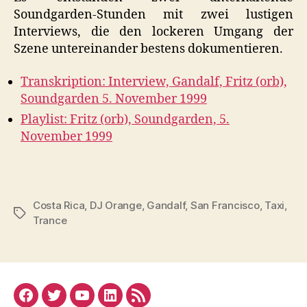
Soundgarden-Stunden mit zwei lustigen
Interviews, die den lockeren Umgang der
Szene untereinander bestens dokumentieren.
Transkription: Interview, Gandalf, Fritz (orb),
Soundgarden 5. November 1999
Playlist: Fritz (orb), Soundgarden, 5.
November 1999
Costa Rica
,
DJ Orange
,
Gandalf
,
San Francisco
,
Taxi
,
Schlagwörter
Trance
Facebook
Twitter
YouTube
Linked
RSS