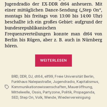
Jugendradio der EX-DDR dt64 anheuern. Mit
einer mittäglichen Dance-Sendung („Step On“,
montags bis freitags von 13:00 bis 14:00 Uhr)
beschallte ich ein großes Gebiet: aufgrund der
bundesrepublikanischen
Frequenzverteilungen konnte man dt64 von
Berlin bis Rügen, aber z. B. auch in Nürnberg
hören.
„Wie
WEITERLESEN
ein
Wessi
BRD
,
DDR
,
DJ
,
dt64
,
elf99
,
Freie Universität Berlin
den
,
Funkhaus Nalepastraße
,
Jugendradio
,
Kapitalismus
,
Osten
Kommunikationswissenschaften
,
Maueröffnung
,
Schlagwörter
sieht
Mittelwelle
,
Ossis
,
Partyzone
,
Politik
,
Propaganda
,
–
SED
,
Step On
,
Volk
,
Wende
,
Wiedervereinigung
Teil