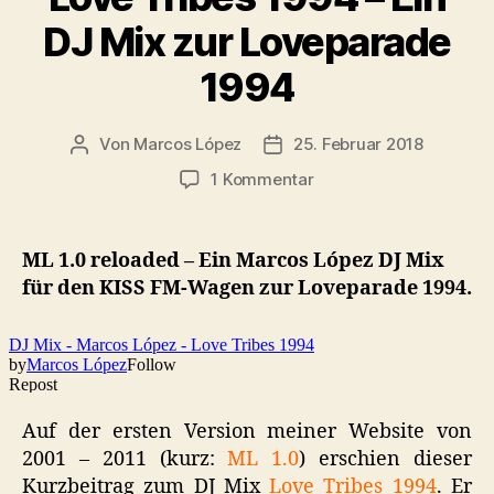
DJ Mix zur Loveparade
1994
Von
Marcos López
25. Februar 2018
Beitragsautor
Veröffentlichungsdatum
zu
1 Kommentar
Love
Tribes
1994
ML 1.0 reloaded – Ein Marcos López DJ Mix
–
für den KISS FM-Wagen zur Loveparade 1994.
Ein
DJ
Mix
zur
Loveparade
1994
Auf der ersten Version meiner Website von
2001 – 2011 (kurz:
ML 1.0
) erschien dieser
Kurzbeitrag zum DJ Mix
Love Tribes 1994
. Er