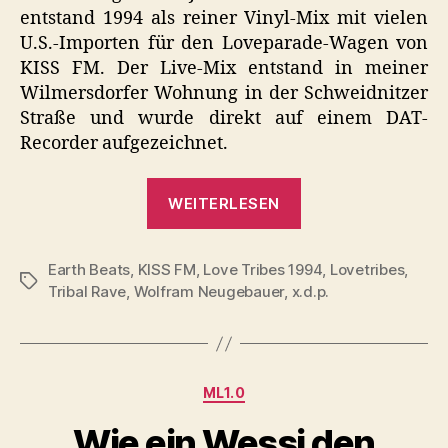
entstand 1994 als reiner Vinyl-Mix mit vielen
U.S.-Importen für den Loveparade-Wagen von
KISS FM. Der Live-Mix entstand in meiner
Wilmersdorfer Wohnung in der Schweidnitzer
Straße und wurde direkt auf einem DAT-
Recorder aufgezeichnet.
„Love
WEITERLESEN
Tribes
1994
Earth Beats
,
KISS FM
,
Love Tribes 1994
–
,
Lovetribes
,
Schlagwörter
Tribal Rave
,
Wolfram Neugebauer
,
x.d.p.
Ein
DJ
Mix
zur
Kategorien
ML1.0
Loveparade
Wie ein Wessi den
1994“