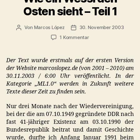
Osten sieht – Teil 1
Von
Marcos López
30. November 2003
Beitragsautor
Veröffentlichungsdatum
zu
1 Kommentar
Wie
ein
Wessi
Der Text wurde erstmals auf der ersten Version
den
der Website marcoslopez.de (von 2001 – 2010) am
Osten
30.11.2003 / 6:00 Uhr veröffentlicht. In der
sieht
Kategorie „ML1.0“ werden in Zukunft weitere
–
Texte dieser Zeit zu finden sein.
Teil
1
Nur drei Monate nach der Wiedervereinigung,
bei der die am 07.10.1949 gegründete DDR nach
fast 41-jähriger Existenz am 03.10.1990 der
Bundesrepublik beitrat und damit Geschichte
wurde, durfte ich Anfang Januar 1991 beim