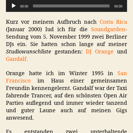
A
1999
00:00
00:00
u
d
Kurz vor meinem Aufbruch nach
Costa Rica
i
(Januar 2000) lud ich für die
Soundgarden
-
o
Sendung vom 5. November 1999 zwei Berliner
-
DJs ein. Sie hatten schon lange auf meiner
P
Studiowunschliste
gestanden:
DJ Orange
und
l
Gandalf.
a
y
Orange hatte ich im Winter 1995 in
San
e
Francisco
im Haus einer gemeinsamen
r
Freundin kennengelernt. Gandalf war der Taxi
fahrende Trancer, auf den schönsten Open Air
Parties auflegend und immer wieder tanzend
und guter Laune auch auf meinen Gigs
anwesend.
Es entstanden zwei unterhaltende