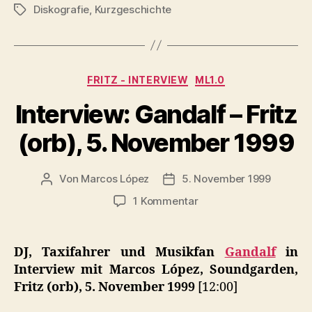
Diskografie
,
Kurzgeschichte
Schlagwörter
Kategorien
FRITZ - INTERVIEW
ML1.0
Interview: Gandalf – Fritz
(orb), 5. November 1999
Von
Marcos López
5. November 1999
Beitragsautor
Veröffentlichungsdatum
zu
1 Kommentar
Interview:
Gandalf
–
DJ, Taxifahrer und Musikfan
Gandalf
in
Fritz
Interview mit Marcos López, Soundgarden,
(orb),
Fritz (orb), 5. November 1999
[12:00]
5.
November