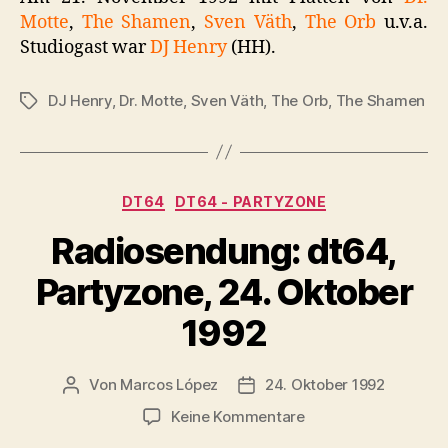
Motte
,
The Shamen
,
Sven Väth
,
The Orb
u.v.a.
Studiogast war
DJ Henry
(HH).
DJ Henry
,
Dr. Motte
,
Sven Väth
,
The Orb
,
The Shamen
Schlagwörter
Kategorien
DT64
DT64 - PARTYZONE
Radiosendung: dt64,
Partyzone, 24. Oktober
1992
Von
Marcos López
24. Oktober 1992
Beitragsautor
Veröffentlichungsdatum
zu
Keine Kommentare
Radiosendung: