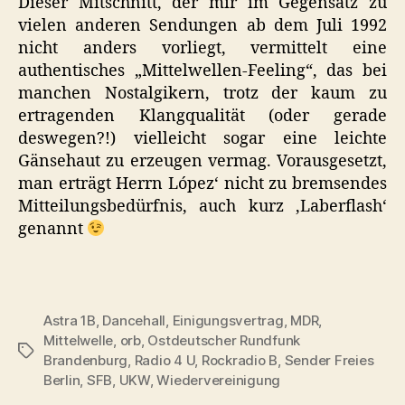
Dieser Mitschnitt, der mir im Gegensatz zu
vielen anderen Sendungen ab dem Juli 1992
nicht anders vorliegt, vermittelt eine
authentisches „Mittelwellen-Feeling“, das bei
manchen Nostalgikern, trotz der kaum zu
ertragenden Klangqualität (oder gerade
deswegen?!) vielleicht sogar eine leichte
Gänsehaut zu erzeugen vermag. Vorausgesetzt,
man erträgt Herrn López‘ nicht zu bremsendes
Mitteilungsbedürfnis, auch kurz ‚Laberflash‘
genannt
Astra 1B
,
Dancehall
,
Einigungsvertrag
,
MDR
,
Mittelwelle
,
orb
,
Ostdeutscher Rundfunk
Schlagwörter
Brandenburg
,
Radio 4 U
,
Rockradio B
,
Sender Freies
Berlin
,
SFB
,
UKW
,
Wiedervereinigung