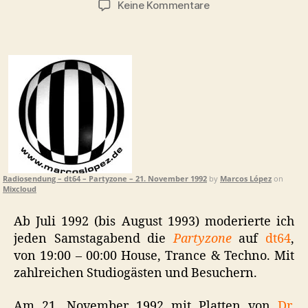
zu
Keine Kommentare
Radiosendung:
dt64,
Partyzone,
21.
November
1992
Radiosendung – dt64 – Partyzone – 21. November 1992
by
Marcos López
on
Mixcloud
Ab Juli 1992 (bis August 1993) moderierte ich
jeden Samstagabend die
Partyzone
auf
dt64
,
von 19:00 – 00:00 House, Trance & Techno. Mit
zahlreichen Studiogästen und Besuchern.
Am 21. November 1992 mit Platten von
Dr.