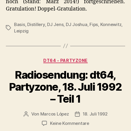
noch (Stand: März 2014!) fortgeschrieben.
Gratulation! Doppel-Gratulation.
Basis
,
Distillery
,
DJ Jens
,
DJ Joshua
,
Fips
,
Konnewitz
,
Schlagwörter
Leipzig
Kategorien
DT64 - PARTYZONE
Radiosendung: dt64,
Partyzone, 18. Juli 1992
– Teil 1
Von
Marcos López
18. Juli 1992
Beitragsautor
Veröffentlichungsdatum
zu
Keine Kommentare
Radiosendung: