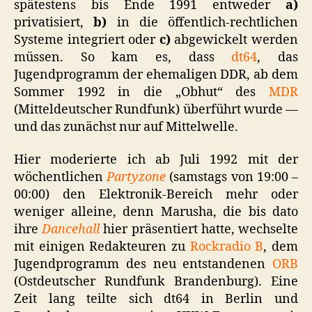
spätestens bis Ende 1991 entweder
a)
privatisiert,
b)
in die öffentlich-rechtlichen
Systeme integriert oder
c)
abgewickelt werden
müssen. So kam es, dass
dt64
, das
Jugendprogramm der ehemaligen DDR, ab dem
Sommer 1992 in die „Obhut“ des
MDR
(Mitteldeutscher Rundfunk) überführt wurde —
und das zunächst nur auf Mittelwelle.
Hier moderierte ich ab Juli 1992 mit der
wöchentlichen
Partyzone
(samstags von 19:00 –
00:00) den Elektronik-Bereich mehr oder
weniger alleine, denn Marusha, die bis dato
ihre
Dancehall
hier präsentiert hatte, wechselte
mit einigen Redakteuren zu
Rockradio B
, dem
Jugendprogramm des neu entstandenen
ORB
(Ostdeutscher Rundfunk Brandenburg). Eine
Zeit lang teilte sich dt64 in Berlin und