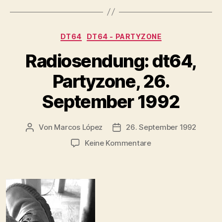
Kategorien
DT64
DT64 - PARTYZONE
Radiosendung: dt64,
Partyzone, 26.
September 1992
Von
Marcos López
26. September 1992
Beitragsautor
Veröffentlichungsdatum
zu
Keine Kommentare
Radiosendung:
dt64,
Partyzone,
26.
September
1992