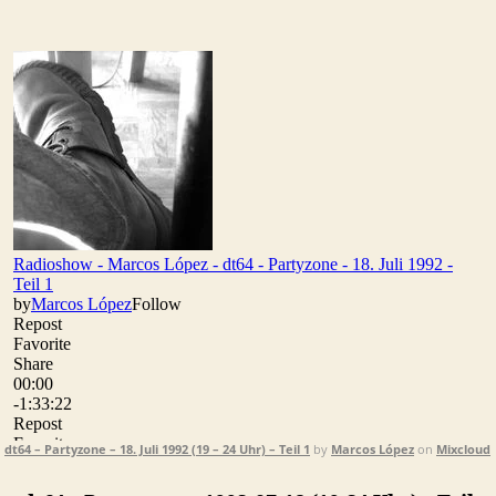
dt64,
Partyzone,
18.
Juli
1992
–
Teil
1
dt64 – Partyzone – 18. Juli 1992 (19 – 24 Uhr) – Teil 1
by
Marcos López
on
Mixcloud