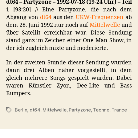
dt64 – Partyzone – 1992-07-18 (19-24 Uhr) – Teil
1
[93:20] // Eine Partyzone, die nach dem
Abgang von
dt64
aus den
UKW-Frequenzen
ab
dem 28. Juni 1992 nur noch auf
Mittelwelle
und
über Satellit erreichbar war. Diese Sendung
stand ganz im Zeichen einer One-Man-Show, in
der ich zugleich mixte und moderierte.
In der zweiten Stunde dieser Sendung wurden
dann drei Alben näher vorgestellt, in dem
gleich mehrere Songs gespielt wurden. Dabei
waren Künstler Zyon, Dee-Lite und Bass
Bumpers.
Berlin
,
dt64
,
Mittelwelle
,
Partyzone
,
Techno
,
Trance
Schlagwörter