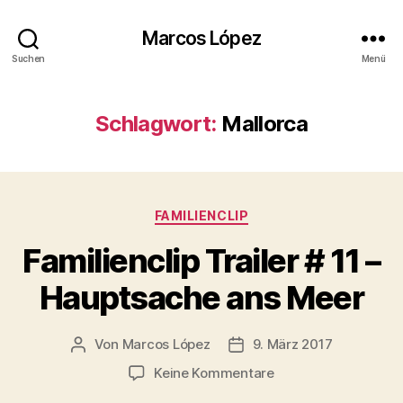
Marcos López
Suchen
Menü
Schlagwort:
Mallorca
Kategorien
FAMILIENCLIP
Familienclip Trailer # 11 –
Hauptsache ans Meer
Von
Marcos López
9. März 2017
Beitragsautor
Veröffentlichungsdatum
zu
Keine Kommentare
Familienclip