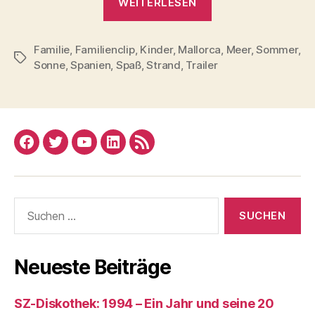
WEITERLESEN
Trailer
#
Familie
,
Familienclip
,
Kinder
,
Mallorca
11
,
Meer
,
Sommer
,
Schlagwörter
Sonne
,
Spanien
,
Spaß
,
Strand
,
Trailer
–
Hauptsache
ans
Meer“
Facebook
Twitter
YouTube
Linked
RSS
In
Suchen
nach:
Neueste Beiträge
SZ-Diskothek: 1994 – Ein Jahr und seine 20