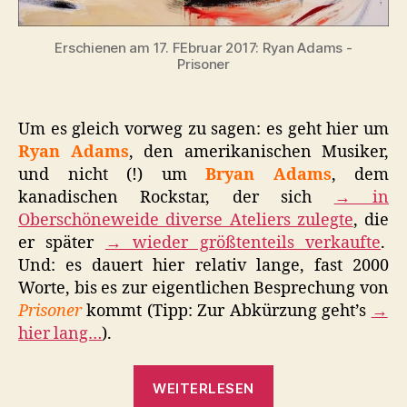
Erschienen am 17. FEbruar 2017: Ryan Adams -
Prisoner
Um es gleich vorweg zu sagen: es geht hier um
Ryan Adams
, den amerikanischen Musiker,
und nicht (!) um
Bryan Adams
, dem
kanadischen Rockstar, der sich
→ in
Oberschöneweide diverse Ateliers zulegte
, die
er später
→ wieder größtenteils verkaufte
.
Und: es dauert hier relativ lange, fast 2000
Worte, bis es zur eigentlichen Besprechung von
Prisoner
kommt (Tipp: Zur Abkürzung geht’s
→
hier lang…
).
„Gefangen
WEITERLESEN
mit