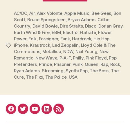
Ryan
AC/DC
,
Air
,
Alex Volonte
,
Apple Music
Adams.
,
Bee Gees
,
Bon
Scott
,
Bruce Springsteen
,
Bryan Adams
,
Cölbe
,
Eine
Country
,
David Bowie
,
Dire Straits
,
Disco
,
Dorian Gray
,
Albumbesprechu
Earth Wind & Fire
,
EBM
,
Electro
,
Flatrate
,
Flower
Power
,
Folk
,
Foreigner
,
Funk
,
Hardrock
,
Hip Hop
,
iPhone
,
Krautrock
,
Led Zeppelin
,
Lloyd Cole & The
Schlagwörter
Commotions
,
Metallica
,
NDW
,
Neil Young
,
New
Romantic
,
New Wave
,
P-A-F
,
Philly
,
Pink Floyd
,
Pop
,
Pretenders
,
Prince
,
Prisoner
,
Punk
,
Queen
,
Rap
,
Rock
,
Ryan Adams
,
Streaming
,
Synthi Pop
,
The Boss
,
The
Cure
,
The Fixx
,
The Police
,
USA
Facebook
Twitter
YouTube
Linked
RSS
In