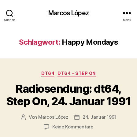
Marcos López
Suchen
Menü
Schlagwort:
Happy Mondays
Kategorien
DT64
DT64 - STEP ON
Radiosendung: dt64,
Step On, 24. Januar 1991
Von
Marcos López
24. Januar 1991
Beitragsautor
Veröffentlichungsdatum
zu
Keine Kommentare
Radiosendung: