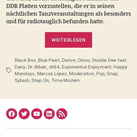
DDR Platten vorzustellen, die er in seinen
nächtlichen Tanzveranstaltungen als besonders
und für radiotauglich befunden hatte.
„Radiosendung:
WEITERLESEN
dt64,
Step
Black Box
,
Blue Pearl
,
Dance
,
Disco
,
On,
Double Dee feat.
Dany
,
Dr. Alban
,
dt64
,
Exponential Enjoyment
,
Happy
24.
Schlagwörter
Mondays
,
Marcos López
,
Moderation
,
Pop
,
Snap
,
Januar
Splash
,
Step On
,
Time Modem
1991“
Facebook
Twitter
YouTube
Linked
RSS
In