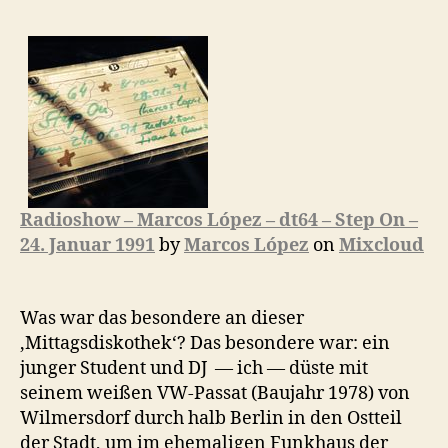
dt64,
Step
On,
24.
Januar
1991
Radioshow – Marcos López – dt64 – Step On –
24. Januar 1991
by
Marcos López
on
Mixcloud
Was war das besondere an dieser
‚Mittagsdiskothek‘? Das besondere war: ein
junger Student und DJ — ich — düste mit
seinem weißen VW-Passat (Baujahr 1978) von
Wilmersdorf durch halb Berlin in den Ostteil
der Stadt, um im ehemaligen Funkhaus der