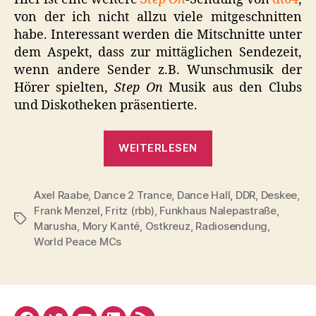
von der ich nicht allzu viele mitgeschnitten
habe. Interessant werden die Mitschnitte unter
dem Aspekt, dass zur mittäglichen Sendezeit,
wenn andere Sender z.B. Wunschmusik der
Hörer spielten,
Step On
Musik aus den Clubs
und Diskotheken präsentierte.
„Radiosendung:
WEITERLESEN
dt64,
Step
Axel Raabe
,
Dance 2 Trance
,
Dance Hall
On,
,
DDR
,
Deskee
,
Frank Menzel
,
Fritz (rbb)
,
Funkhaus Nalepastraße
,
29.
Schlagwörter
Marusha
,
Mory Kanté
,
Ostkreuz
,
Radiosendung
,
Januar
World Peace MCs
1991“