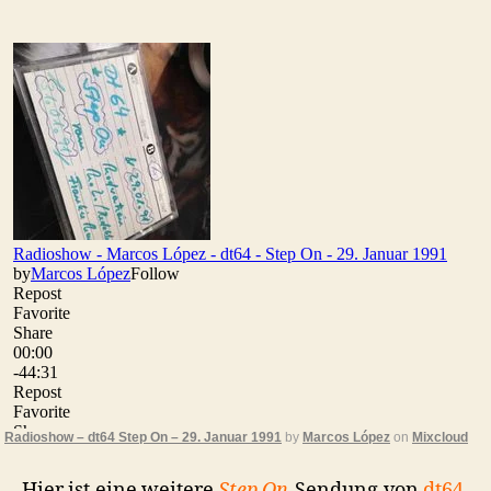
dt64,
Step
On,
29.
Januar
1991
Radioshow – dt64 Step On – 29. Januar 1991
by
Marcos López
on
Mixcloud
Hier ist eine weitere
Step On
-Sendung von
dt64
,