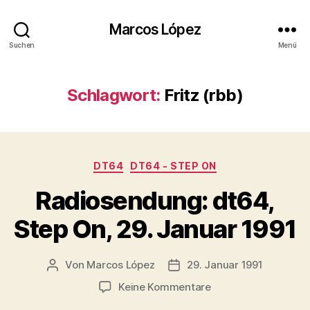
Marcos López
Suchen
Menü
Schlagwort:
Fritz (rbb)
Kategorien
DT64
DT64 - STEP ON
Radiosendung: dt64,
Step On, 29. Januar 1991
Von
Marcos López
29. Januar 1991
Beitragsautor
Veröffentlichungsdatum
zu
Keine Kommentare
Radiosendung: