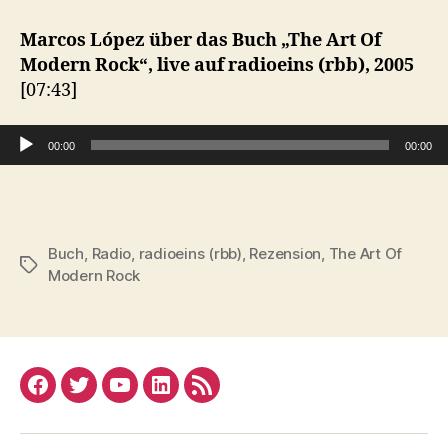
„Art
Of
Marcos López über das Buch „The Art Of
Modern
Modern Rock“, live auf radioeins (rbb), 2005
Rock“,
[07:43]
2005
Audio-Player
00:00
00:00
Buch
,
Radio
,
radioeins (rbb)
,
Rezension
,
The Art Of
Schlagwörter
Modern Rock
Facebook
Twitter
YouTube
Linked
RSS
In