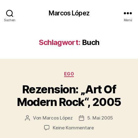
Marcos López
Suchen
Menü
Schlagwort:
Buch
Kategorien
EGO
Rezension: „Art Of
Modern Rock“, 2005
Von
Marcos López
5. Mai 2005
Beitragsautor
Veröffentlichungsdatum
zu
Keine Kommentare
Rezension: