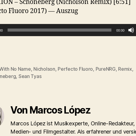
ON – Schöneberg (Nicholson Remix) [6:51]
cto Fluoro 2017) — Auszug
00
00:00
With No Name
,
Nicholson
,
Perfecto Fluoro
,
PureNRG
,
Remix
,
rter
neberg
,
Sean Tyas
Von Marcos López
Marcos López ist Musikexperte, Online-Redakteur,
Medien- und Filmgestalter. Als erfahrener und versi