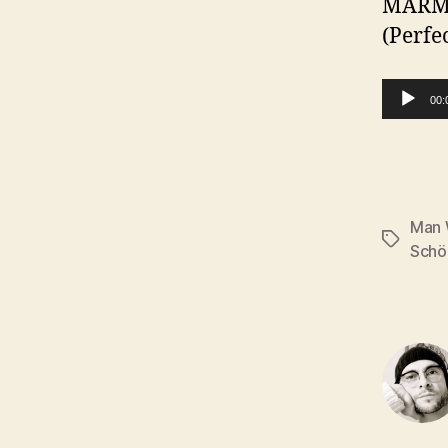
MARMI
(Perfe
Audio-Player
00:
Man 
Schlagwö
Schö