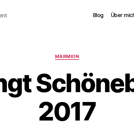
Blog
Über mic
ent
Kategorien
MARMION
ingt Schöneb
2017