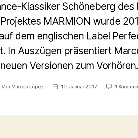
ance-Klassiker Schöneberg des B
k-Projektes MARMION wurde 201
auf dem englischen Label Perfec
ht. In Auszügen präsentiert Mar
neuen Versionen zum Vorhören.
Von
Marcos López
10. Januar 2017
1 Kommen
eitragsautor
Veröffentlichungsdatum