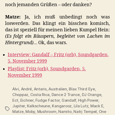
noch jemanden Grüßen – oder danken?
Matze:
Ja, ich muß unbedingt noch was
loswerden. Das klingt ein bisschen komisch,
das ist speziell für meinen lieben Kumpel Hein:
(Es folgt ein Räuspern, begleitet von Lachen im
Hintergrund)
… Ok, das wars.
Interview: Gandalf – Fritz (orb), Soundgarden,
5. November 1999
Playlist: Fritz (orb), Soundgarden, 5.
November 1999
Alvi
,
André
,
Antaris
,
Australien
,
Blax Third Eye
,
Choppaz
,
Costa Rica
,
Dance 2 Trance
,
DJ Orange
,
Ect
,
Eichner
,
Fudge Factor
,
Gandalf
,
High Power
,
Jupiter
,
Kalkscheune
,
Kangarooz
,
Lila Lutz
,
Mack E
,
Schlagwörter
Matze
,
Moby
,
Mushroom
,
Namito
,
Natrj Tempel
,
One