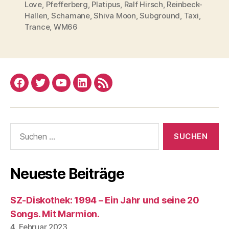
Love
,
Pfefferberg
,
Platipus
,
Ralf Hirsch
,
Reinbeck-
Hallen
,
Schamane
,
Shiva Moon
,
Subground
,
Taxi
,
Trance
,
WM66
Facebook
Twitter
YouTube
Linked
RSS
In
Suchen
nach:
Neueste Beiträge
SZ-Diskothek: 1994 – Ein Jahr und seine 20
Songs. Mit Marmion.
4. Februar 2023