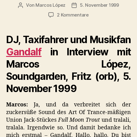
Von
Marcos López
5. November 1999
Beitragsautor
Veröffentlichungsdatum
zu
2 Kommentare
Transkription:
Interview,
DJ
DJ, Taxifahrer und Musikfan
Gandalf,
Fritz
Gandalf
in Interview mit
(orb),
Marcos López,
Soundgarden
5.
Soundgarden, Fritz (orb), 5.
November
1999
November 1999
Marcos:
Ja, und da verbreitet sich der
zuckersüße Sound des Art Of Trance-mäßigen
Union Jack-Stückes
Full Moon Trout
und tralali,
tralala. Irgendwie so. Und damit bedanke ich
mich erstmal – Gandalf. Hallo, hallo. Du bist