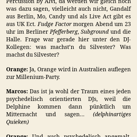
Percussion by Alvi, da werden wir gleich noch
was dazu sagen, vielleicht auch nicht, Gandalf
aus Berlin, Mo, Candy und als Live Act gibt es
aus UK Ect.
Fudge Factor
morgen Abend um 23
uhr im Berliner
Pfefferberg
,
Subground
und die
Halle. Frage war gerade hier unter den DJ-
Kollegen: was machst’n du Silvester? Was
machst du Silvester?
Orange:
Ja, Orange wird in Australien auflegen
zur Millenium-Party.
Marcos:
Das ist ja wohl der Traum eines jeden
psychedelisch orientierten DJs, weil die
Delphine kommen dann pünktlich um
Mitternacht und sagen…
(delphinartiges
Quieken)
Orange:
Und auch psychedelisch angemalt,