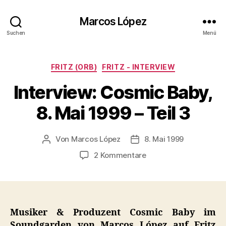
Marcos López
Suchen
Menü
Kategorien
FRITZ (ORB)
FRITZ - INTERVIEW
Interview: Cosmic Baby,
8. Mai 1999 – Teil 3
Von
Marcos López
8. Mai 1999
Beitragsautor
Veröffentlichungsdatum
zu
2 Kommentare
Interview:
Cosmic
Baby,
8.
Mai
Musiker & Produzent Cosmic Baby im
1999
Soundgarden von Marcos López auf Fritz