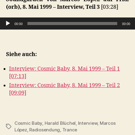
–
(orb), 8. Mai 1999 – Interview, Teil 3
[03:28]
Teil
3
Audio-Player
00:00
00:00
Siehe auch:
Interview: Cosmic Baby, 8. Mai 1999 – Teil 1
[07:13]
Interview: Cosmic Baby, 8. Mai 1999 – Teil 2
[09:09]
Cosmic Baby
,
Harald Blüchel
,
Interview
,
Marcos
Schlagwörter
López
,
Radiosendung
,
Trance