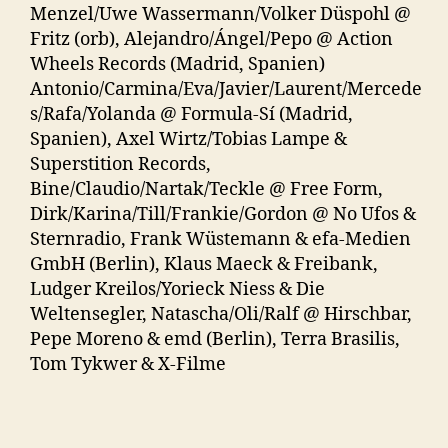
Menzel/Uwe Wassermann/Volker Düspohl @
Fritz (orb), Alejandro/Ángel/Pepo @ Action
Wheels Records (Madrid, Spanien)
Antonio/Carmina/Eva/Javier/Laurent/Mercede
s/Rafa/Yolanda @ Formula-Sí (Madrid,
Spanien), Axel Wirtz/Tobias Lampe &
Superstition Records,
Bine/Claudio/Nartak/Teckle @ Free Form,
Dirk/Karina/Till/Frankie/Gordon @ No Ufos &
Sternradio, Frank Wüstemann & efa-Medien
GmbH (Berlin), Klaus Maeck & Freibank,
Ludger Kreilos/Yorieck Niess & Die
Weltensegler, Natascha/Oli/Ralf @ Hirschbar,
Pepe Moreno & emd (Berlin), Terra Brasilis,
Tom Tykwer & X-Filme