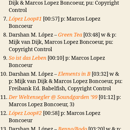
Dijk & Marcos Lopez Boncoeur, pu: Copyright
Control
López Loop#1
[00:57] p: Marcos Lopez
Boncoeur
Darshan M. López –
Green Tea
[03:48] w & p:
Mijk van Dijk, Marcos Lopez Boncoeur, pu:
Copyright Control
So ist das Leben
[00:10] p: Marcos Lopez
Boncoeur
Darshan M. López –
Elements in B
[03:32] w &
p: Mijk van Dijk & Marcos Lopez Boncoeur, pu:
Freibank Ed. Babelfish, Copyright Control
Der Weltensegler @ Soundgarden ’99
[01:12] p:
Marcos Lopez Boncoeur, 3)
López Loop#2
[00:58] p: Marcos Lopez
Boncoeur
Darshan M. López –
Benno/Bodo
[03:20] w & p: