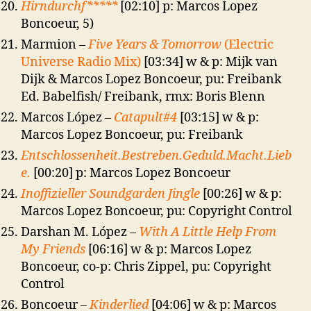
Hirndurchf*****
[02:10] p: Marcos Lopez
Boncoeur, 5)
Marmion –
Five Years & Tomorrow
(Electric
Universe Radio Mix)
[03:34] w & p: Mijk van
Dijk & Marcos Lopez Boncoeur, pu: Freibank
Ed. Babelfish/ Freibank, rmx: Boris Blenn
Marcos López –
Catapult#4
[03:15] w & p:
Marcos Lopez Boncoeur, pu: Freibank
Entschlossenheit.Bestreben.Geduld.Macht.Lieb
e.
[00:20] p: Marcos Lopez Boncoeur
Inoffizieller Soundgarden Jingle
[00:26] w & p:
Marcos Lopez Boncoeur, pu: Copyright Control
Darshan M. López –
With A Little Help From
My Friends
[06:16] w & p: Marcos Lopez
Boncoeur, co-p: Chris Zippel, pu: Copyright
Control
Boncoeur –
Kinderlied
[04:06] w & p: Marcos