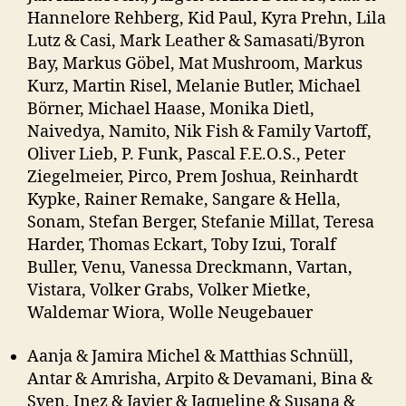
Hannelore Rehberg, Kid Paul, Kyra Prehn, Lila
Lutz & Casi, Mark Leather & Samasati/Byron
Bay, Markus Göbel, Mat Mushroom, Markus
Kurz, Martin Risel, Melanie Butler, Michael
Börner, Michael Haase, Monika Dietl,
Naivedya, Namito, Nik Fish & Family Vartoff,
Oliver Lieb, P. Funk, Pascal F.E.O.S., Peter
Ziegelmeier, Pirco, Prem Joshua, Reinhardt
Kypke, Rainer Remake, Sangare & Hella,
Sonam, Stefan Berger, Stefanie Millat, Teresa
Harder, Thomas Eckart, Toby Izui, Toralf
Buller, Venu, Vanessa Dreckmann, Vartan,
Vistara, Volker Grabs, Volker Mietke,
Waldemar Wiora, Wolle Neugebauer
Aanja & Jamira Michel & Matthias Schnüll,
Antar & Amrisha, Arpito & Devamani, Bina &
Sven, Inez & Javier & Jaqueline & Susana &