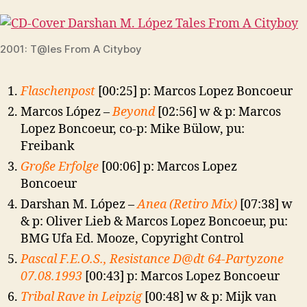
2001: T@les From A Cityboy
Flaschenpost
[00:25] p: Marcos Lopez Boncoeur
Marcos López –
Beyond
[02:56] w & p: Marcos
Lopez Boncoeur, co-p: Mike Bülow, pu:
Freibank
Große Erfolge
[00:06] p: Marcos Lopez
Boncoeur
Darshan M. López –
Anea (Retiro Mix)
[07:38] w
& p: Oliver Lieb & Marcos Lopez Boncoeur, pu:
BMG Ufa Ed. Mooze, Copyright Control
Pascal F.E.O.S., Resistance D@dt 64-Partyzone
07.08.1993
[00:43] p: Marcos Lopez Boncoeur
Tribal Rave in Leipzig
[00:48] w & p: Mijk van