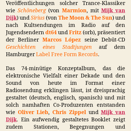
Veröffentlichungen solcher Trance-Klassiker
wie
Schöneberg
(von
Marmion
, mit
Mijk van
Dijk
) und
Sirius
(von
The Moon & The Sun
) und
nach Kultsendungen im Radio auf den
Jugendsendern
dt64
und
Fritz
(orb), präsentiert
der Berliner
Marcos López
seine Debüt-CD
Geschichten eines Stadtjungen
auf dem
Hamburger
Label Free Form Records
.
Das 74-minütige Konzeptalbum, das die
elektronische Vielfalt einer Dekade und den
Sound von heute im Format einer
Radiosendung erklingen lässt, ist dreisprachig
gestaltet (deutsch, englisch, spanisch) und mit
solch namhaften Co-Produzenten entstanden
wie
Oliver Lieb
,
Chris Zippel
und
Mijk van
Dijk
. Ein aufwendig gestaltetes Booklet zeigt
zudem Stationen, Begegnungen und